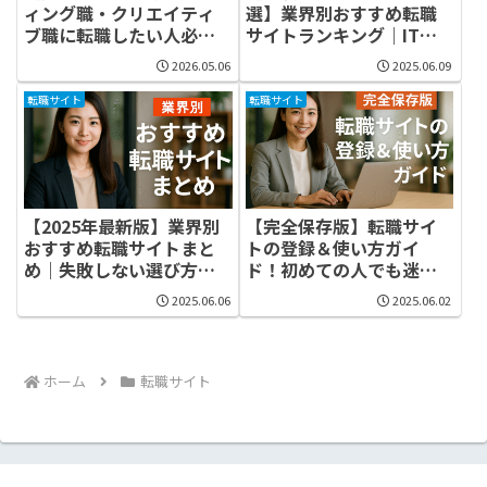
ィング職・クリエイティ
選】業界別おすすめ転職
ブ職に転職したい人必見
サイトランキング｜IT・
｜未経験から成功する方
医療・営業・ハイクラス
2026.05.06
2025.06.09
法とおすすめ転職エージ
まで完全網羅！
ェント
転職サイト
転職サイト
【2025年最新版】業界別
【完全保存版】転職サイ
おすすめ転職サイトまと
トの登録＆使い方ガイ
め｜失敗しない選び方と
ド！初めての人でも迷わ
活用法を徹底解説
ない完全マニュアル
2025.06.06
2025.06.02
ホーム
転職サイト