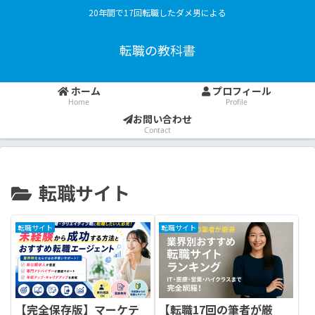
20年間で17回転職したダメ男による
転職の教科書
ホーム
プロフィール
Home
Profile
お問い合わせ
Contact
転職サイト
転職サイト
転職サイト
【完全保存版】マーケテ
【転職17回の筆者が厳