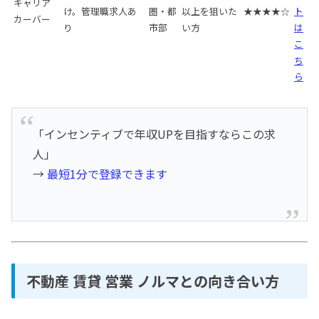
キャリア
け。管理職求人あ
圏・都
以上を狙いた
★★★★☆
ト
カーバー
り
市部
い方
は
こ
ち
ら
「インセンティブで年収UPを目指すならこの求
人」
→
最短1分で登録できます
不動産 賃貸 営業 ノルマとの向き合い方