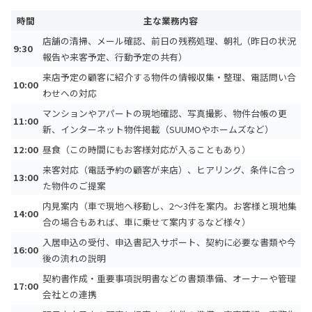
時間
主な業務内容
店舗の清掃、メール確認、前日の残務処理、朝礼（昨日の状況
9:30
報告や来客予定、行動予定の共有）
来店予定の顧客に紹介する物件の情報収集・整理、電話問い合
10:00
わせへの対応
マンションやアパートの現地確認、写真撮影、物件台帳の更
11:00
新、インターネット物件掲載（SUUMOやホームズなど）
12:00
昼食（この時間にもお客様対応が入ることもあり）
来客対応（電話予約の顧客が来店）、ヒアリング、条件に合っ
13:00
た物件のご提案
内見案内（車で現地へ移動し、2〜3件を案内。お客様と現地集
14:00
合の場合もあれば、車に乗せて案内するなど様々）
入居申込の受付、申込書記入サポート、契約に必要な書類や今
16:00
後の流れの説明
契約書作成・重要事項説明書などの書類準備、オーナーや管理
17:00
会社との連携