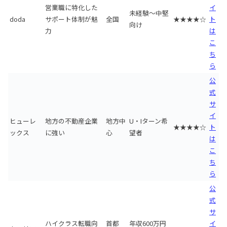
営業職に特化した
イ
未経験〜中堅
doda
サポート体制が魅
全国
★★★★☆
ト
向け
力
は
こ
ち
ら
公
式
サ
イ
ヒューレ
地方の不動産企業
地方中
U・Iターン希
★★★★☆
ト
ックス
に強い
心
望者
は
こ
ち
ら
公
式
サ
ハイクラス転職向
首都
年収600万円
イ