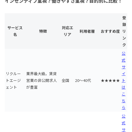
インセンティブ重視？働きやすさ重視？目的別に比較！
登
録
サービス
対応エ
特徴
利用者層
おすすめ度
リ
名
リア
ン
ク
公
式
サ
リクルー
業界最大級。賃貸
イ
トエージ
営業の非公開求人
全国
20〜40代
★★★★★
ト
ェント
が豊富
は
こ
ち
ら
公
式
サ