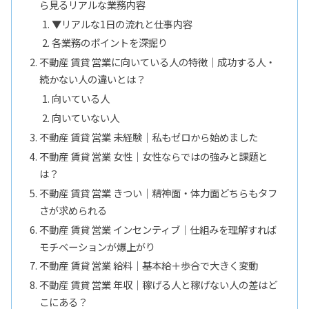
ら見るリアルな業務内容
▼リアルな1日の流れと仕事内容
各業務のポイントを深掘り
不動産 賃貸 営業に向いている人の特徴｜成功する人・
続かない人の違いとは？
向いている人
向いていない人
不動産 賃貸 営業 未経験｜私もゼロから始めました
不動産 賃貸 営業 女性｜女性ならではの強みと課題と
は？
不動産 賃貸 営業 きつい｜精神面・体力面どちらもタフ
さが求められる
不動産 賃貸 営業 インセンティブ｜仕組みを理解すれば
モチベーションが爆上がり
不動産 賃貸 営業 給料｜基本給＋歩合で大きく変動
不動産 賃貸 営業 年収｜稼げる人と稼げない人の差はど
こにある？