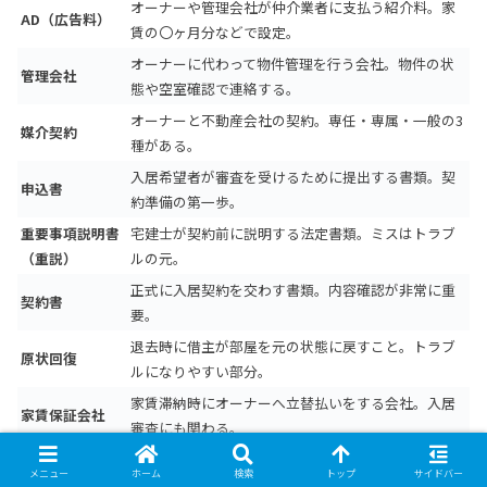
オーナーや管理会社が仲介業者に支払う紹介料。家
AD（広告料）
賃の〇ヶ月分などで設定。
オーナーに代わって物件管理を行う会社。物件の状
管理会社
態や空室確認で連絡する。
オーナーと不動産会社の契約。専任・専属・一般の3
媒介契約
種がある。
入居希望者が審査を受けるために提出する書類。契
申込書
約準備の第一歩。
重要事項説明書
宅建士が契約前に説明する法定書類。ミスはトラブ
（重説）
ルの元。
正式に入居契約を交わす書類。内容確認が非常に重
契約書
要。
退去時に借主が部屋を元の状態に戻すこと。トラブ
原状回復
ルになりやすい部分。
家賃滞納時にオーナーへ立替払いをする会社。入居
家賃保証会社
審査にも関わる。
メニュー
ホーム
検索
トップ
サイドバー