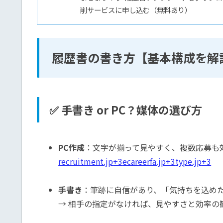
削サービスに申し込む（無料あり）
履歴書の書き方【基本構成を解
✅ 手書き or PC？媒体の選び方
PC作成
：文字が揃って見やすく、複数応募も
recruitment.jp
+3
ecareerfa.jp
+3
type.jp
+3
手書き
：筆跡に自信があり、「気持ちを込め
→ 相手の指定がなければ、見やすさと効率の