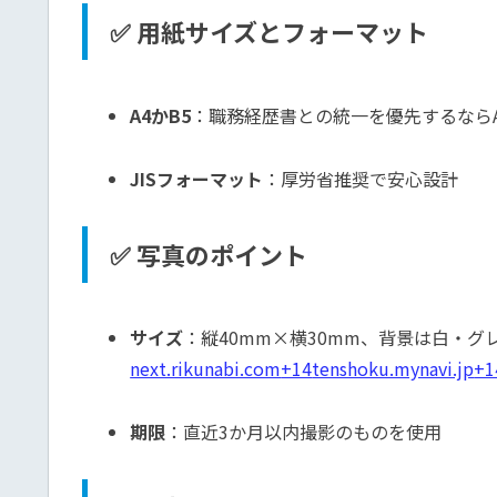
✅ 用紙サイズとフォーマット
A4かB5
：職務経歴書との統一を優先するなら
JISフォーマット
：厚労省推奨で安心設計
✅ 写真のポイント
サイズ
：縦40mm×横30mm、背景は白・
next.rikunabi.com
+14
tenshoku.mynavi.jp
+1
期限
：直近3か月以内撮影のものを使用