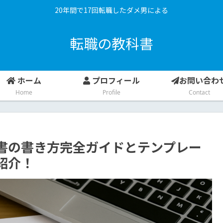
20年間で17回転職したダメ男による
転職の教科書
ホーム
プロフィール
お問い合わ
Home
Profile
Contact
書の書き方完全ガイドとテンプレー
紹介！