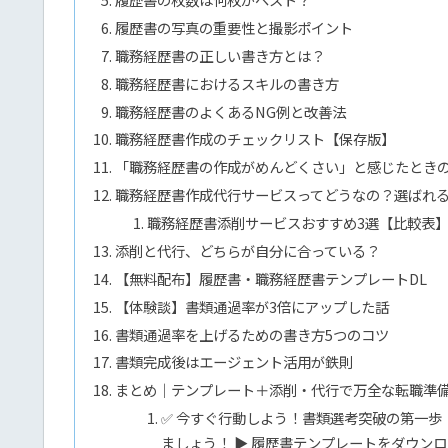
履歴書の写真の重要性と撮影ポイント
職務経歴書の正しい書き方とは？
職務経歴書におけるスキルの書き方
職務経歴書のよくあるNG例と改善法
職務経歴書作成のチェックリスト【保存版】
「職務経歴書の作成がめんどくさい」と感じたとき
職務経歴書作成代行サービスってどうなの？選ばれ
職務経歴書添削サービスおすすめ3選【比較表
添削と代行、どちらが自分に合っている？
【無料配布】履歴書・職務経歴書テンプレートDL
【体験談】書類通過率が3倍にアップした話
書類通過率を上げるための書き方5つのコツ
書類完成後はエージェント活用が鉄則
まとめ｜テンプレート＋添削・代行で万全な転職準
✅ 今すぐ行動しよう！書類選考突破の第一歩
ましょう！ ▶ 履歴書テンプレートをダウン