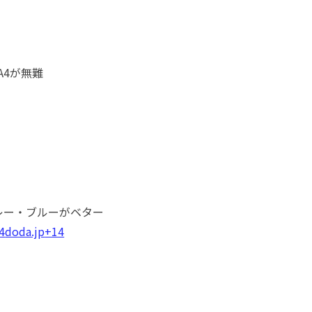
A4が無難
グレー・ブルーがベター
4
doda.jp
+14