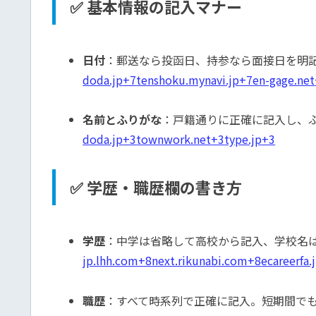
✅ 基本情報の記入マナー
日付
：郵送なら投函日、持参なら面接日を明
doda.jp
+7
tenshoku.mynavi.jp
+7
en-gage.net
名前とふりがな
：戸籍通りに正確に記入し、
doda.jp
+3
townwork.net
+3
type.jp
+3
✅ 学歴・職歴欄の書き方
学歴
：中学は省略して高校から記入、学校名
jp.lhh.com
+8
next.rikunabi.com
+8
ecareerfa.
職歴
：すべて時系列で正確に記入。短期間で