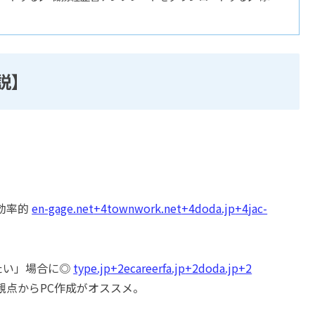
説】
効率的
en-gage.net
+4
townwork.net
+4
doda.jp
+4
jac-
たい」場合に◎
type.jp
+2
ecareerfa.jp
+2
doda.jp
+2
観点からPC作成がオススメ。