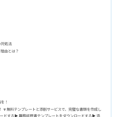
の対処法
る理由とは？
】
備を！
！ 🔽無料テンプレートと添削サービスで、完璧な書類を作成し
ロードする▶ 職務経歴書テンプレートをダウンロードする▶ 添