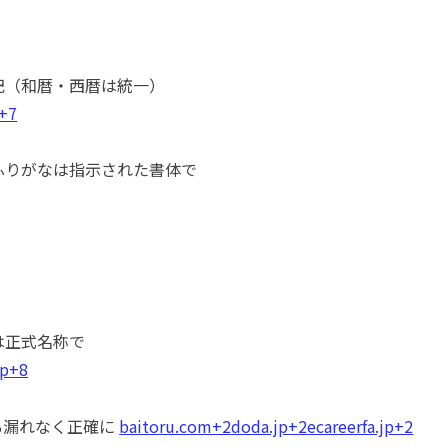
記（和暦・西暦は統一）
+7
ふりがなは指示された書体で
は正式名称で
jp
+8
も漏れなく正確に
baitoru.com
+2
doda.jp
+2
ecareerfa.jp
+2