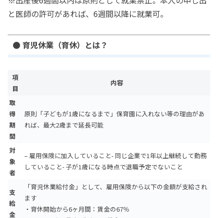
※出産後6週間以内は原則として就業禁止。本人の申し出
と医師の許可があれば、6週間以降に就業可。
● 育児休業（育休）とは？
項
内容
目
取
得
原則「子どもが1歳になるまで」保育園に入れない等の理由があ
期
れば、最大2歳まで延長可能
間
対
– 雇用保険に加入していること- 同じ企業で1年以上継続して勤務
象
していること- 子が1歳になる時点で退職予定でないこと
者
「育児休業給付金」として、雇用保険から以下の金額が支給され
支
ます
給
・育休開始から6ヶ月間：賃金の67％
金