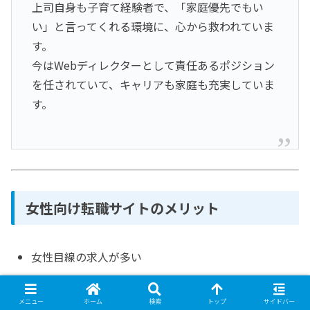
上司自身も子育て経験者で、「家庭優先でもい
い」と言ってくれる環境に、心から救われていま
す。
今はWebディレクターとして責任あるポジション
を任されていて、キャリアも家庭も充実していま
す。
女性向け転職サイトのメリット
女性目線の求人が多い
育児中や将来出産を視野に入れたサポートがある
メニュー
ホーム
検索
トップ
サイドバー