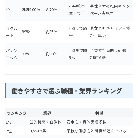
小学校卒
男性育休の社内キャン
花王
ほぼ100％
約70％
業まで可
ペーン実施中
リクル
小3まで取
男女ともキャリア支援
99％
約85％
ート
得可
が手厚い
パナソ
小3まで時
子育て社員向け研修・
97％
約80％
ニック
短可
制度多数
働きやすさで選ぶ職種・業界ランキング
ランキング
業界
特徴
1位
公的機関・自治体
安定性・育休実績多数
2位
IT/Web系
柔軟な働き方と制度が進んでいる