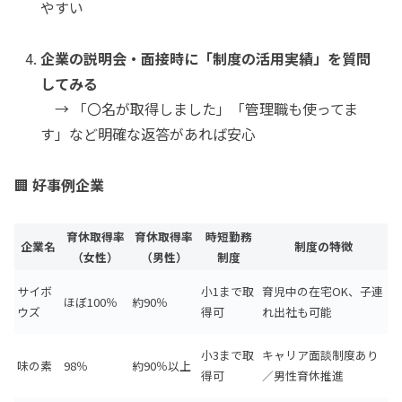
やすい
企業の説明会・面接時に「制度の活用実績」を質問
してみる
→ 「〇名が取得しました」「管理職も使ってま
す」など明確な返答があれば安心
🏢
好事例企業
育休取得率
育休取得率
時短勤務
企業名
制度の特徴
（女性）
（男性）
制度
サイボ
小1まで取
育児中の在宅OK、子連
ほぼ100％
約90％
ウズ
得可
れ出社も可能
小3まで取
キャリア面談制度あり
味の素
98％
約90％以上
得可
／男性育休推進